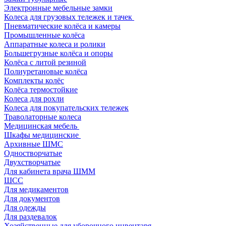
Электронные мебельные замки
Колеса для грузовых тележек и тачек
Пневматические колёса и камеры
Промышленные колёса
Аппаратные колеса и ролики
Большегрузные колёса и опоры
Колёса с литой резиной
Полиуретановые колёса
Комплекты колёс
Колёса термостойкие
Колеса для рохли
Колеса для покупательских тележек
Траволаторные колеса
Медицинская мебель
Шкафы медицинские
Архивные ШМС
Одностворчатые
Двухстворчатые
Для кабинета врача ШММ
ШСС
Для медикаментов
Для документов
Для одежды
Для раздевалок
Хозяйственные для уборочного инвентаря