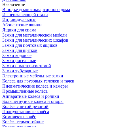
Назначение
В подъезд многоквартирного дома
Из нержавеющей стали
Индивидуальные
Абонентские ящики
Ящики для спама
Замки для металлической мебели
Замки для металлических шкафов
Замки для почтовых ящиков
Замки для щитков
Замки кодовые
Замки ригельные
Замки с мастер-системой
Замки тубулярные
Электронные мебельные замки
Колеса для грузовых тележек и тачек
Пневматические колёса и камеры
Промышленные колёса
Аппаратные колеса и ролики
Большегрузные колёса и опоры
Колёса с литой резиной
Полиуретановые колёса
Комплекты колёс
Колёса термостойкие
Колеса для рохли