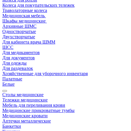
Колеса для покупательских тележек
Траволаторные колеса
Медицинская мебель
Шкафы медицинские
Архивные ШМС
Одностворчатые
Двухстворчатые
Для кабинета врача ШММ
ШСС
Для медикаментов
Для документов
Для одежды
Для раздевалок
Хозяйственные для уборочного инвентаря
Палатные
Белые
Столы медицинские
Тележки медицинские
Мебель для переливания крови
Медицинские прикроватные тумбы
Медицинские кровати
Аптечки металлические
Банкетки