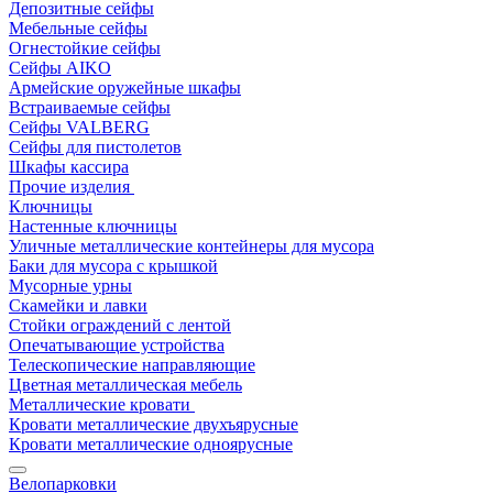
Депозитные сейфы
Мебельные сейфы
Огнестойкие сейфы
Сейфы AIKO
Армейские оружейные шкафы
Встраиваемые сейфы
Сейфы VALBERG
Сейфы для пистолетов
Шкафы кассира
Прочие изделия
Ключницы
Настенные ключницы
Уличные металлические контейнеры для мусора
Баки для мусора с крышкой
Мусорные урны
Скамейки и лавки
Стойки ограждений с лентой
Опечатывающие устройства
Телескопические направляющие
Цветная металлическая мебель
Металлические кровати
Кровати металлические двухъярусные
Кровати металлические одноярусные
Велопарковки