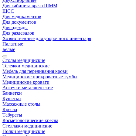
Двухстворчатые
Для кабинета врача ШММ
ШСС
Для медикаментов
Для документов
Для одежды
Для раздевалок
Хозяйственные для уборочного инвентаря
Палатные
Белые
Столы медицинские
Тележки медицинские
Мебель для переливания крови
Медицинские прикроватные тумбы
Медицинские кровати
Аптечки металлические
Банкетки
Кушетки
Массажные столы
Кресла
Табуреты
Косметологические кресла
Стеллажи медицинские
Полки медицинские