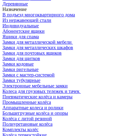
Деревянные
Назначение
В подъезд многоквартирного дома
Из нержавеющей стали
Индивидуальные
Абонентские ящики
Ящики для спама
Замки для металлической мебели
Замки для металлических шкафов
Замки для почтовых ящиков
Замки для щитков
Замки кодовые
Замки ригельные
Замки с мастер-системой
Замки тубулярные
Электронные мебельные замки
Колеса для грузовых тележек и тачек
Пневматические колёса и камеры
Промышленные колёса
Аппаратные колеса и ролики
Большегрузные колёса и опоры
Колёса с литой резиной
Полиуретановые колёса
Комплекты колёс
Колёса термостойкие