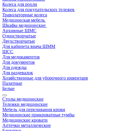
Колеса для рохли
Колеса для покупательских тележек
Траволаторные колеса
Медицинская мебель
Шкафы медицинские
Архивные ШМС
Одностворчатые
Двухстворчатые
Для кабинета врача ШММ
ШСС
Для медикаментов
Для документов
Для одежды
Для раздевалок
Хозяйственные для уборочного инвентаря
Палатные
Белые
Столы медицинские
Тележки медицинские
Мебель для переливания крови
Медицинские прикроватные тумбы
Медицинские кровати
Аптечки металлические
Банкетки