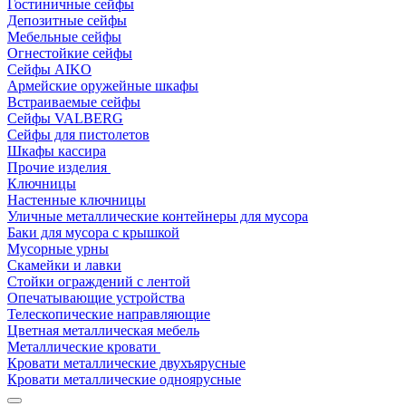
Гостиничные сейфы
Депозитные сейфы
Мебельные сейфы
Огнестойкие сейфы
Сейфы AIKO
Армейские оружейные шкафы
Встраиваемые сейфы
Сейфы VALBERG
Сейфы для пистолетов
Шкафы кассира
Прочие изделия
Ключницы
Настенные ключницы
Уличные металлические контейнеры для мусора
Баки для мусора с крышкой
Мусорные урны
Скамейки и лавки
Стойки ограждений с лентой
Опечатывающие устройства
Телескопические направляющие
Цветная металлическая мебель
Металлические кровати
Кровати металлические двухъярусные
Кровати металлические одноярусные