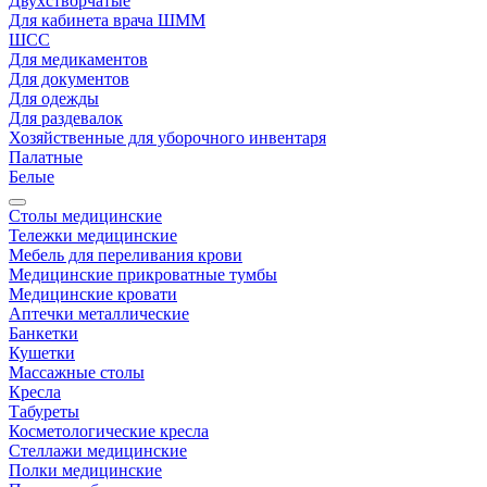
Двухстворчатые
Для кабинета врача ШММ
ШСС
Для медикаментов
Для документов
Для одежды
Для раздевалок
Хозяйственные для уборочного инвентаря
Палатные
Белые
Столы медицинские
Тележки медицинские
Мебель для переливания крови
Медицинские прикроватные тумбы
Медицинские кровати
Аптечки металлические
Банкетки
Кушетки
Массажные столы
Кресла
Табуреты
Косметологические кресла
Стеллажи медицинские
Полки медицинские