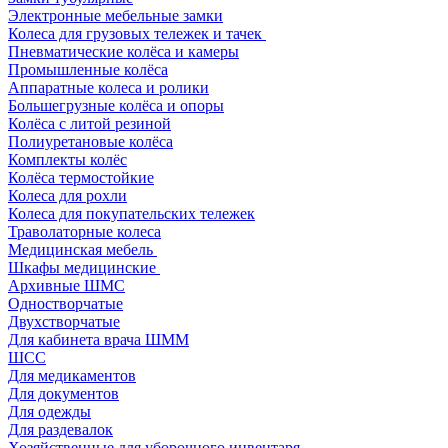
Электронные мебельные замки
Колеса для грузовых тележек и тачек
Пневматические колёса и камеры
Промышленные колёса
Аппаратные колеса и ролики
Большегрузные колёса и опоры
Колёса с литой резиной
Полиуретановые колёса
Комплекты колёс
Колёса термостойкие
Колеса для рохли
Колеса для покупательских тележек
Траволаторные колеса
Медицинская мебель
Шкафы медицинские
Архивные ШМС
Одностворчатые
Двухстворчатые
Для кабинета врача ШММ
ШСС
Для медикаментов
Для документов
Для одежды
Для раздевалок
Хозяйственные для уборочного инвентаря