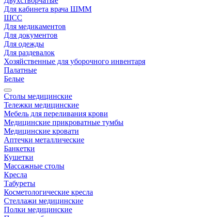
Двухстворчатые
Для кабинета врача ШММ
ШСС
Для медикаментов
Для документов
Для одежды
Для раздевалок
Хозяйственные для уборочного инвентаря
Палатные
Белые
Столы медицинские
Тележки медицинские
Мебель для переливания крови
Медицинские прикроватные тумбы
Медицинские кровати
Аптечки металлические
Банкетки
Кушетки
Массажные столы
Кресла
Табуреты
Косметологические кресла
Стеллажи медицинские
Полки медицинские