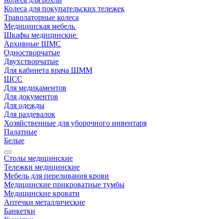
Колеса для покупательских тележек
Траволаторные колеса
Медицинская мебель
Шкафы медицинские
Архивные ШМС
Одностворчатые
Двухстворчатые
Для кабинета врача ШММ
ШСС
Для медикаментов
Для документов
Для одежды
Для раздевалок
Хозяйственные для уборочного инвентаря
Палатные
Белые
Столы медицинские
Тележки медицинские
Мебель для переливания крови
Медицинские прикроватные тумбы
Медицинские кровати
Аптечки металлические
Банкетки