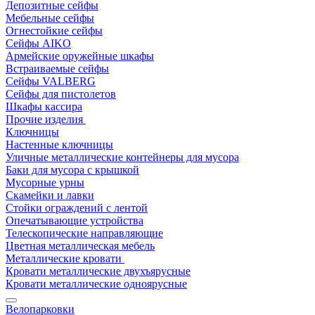
Депозитные сейфы
Мебельные сейфы
Огнестойкие сейфы
Сейфы AIKO
Армейские оружейные шкафы
Встраиваемые сейфы
Сейфы VALBERG
Сейфы для пистолетов
Шкафы кассира
Прочие изделия
Ключницы
Настенные ключницы
Уличные металлические контейнеры для мусора
Баки для мусора с крышкой
Мусорные урны
Скамейки и лавки
Стойки ограждений с лентой
Опечатывающие устройства
Телескопические направляющие
Цветная металлическая мебель
Металлические кровати
Кровати металлические двухъярусные
Кровати металлические одноярусные
Велопарковки