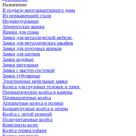
Назначение
В подъезд многоквартирного дома
Из нержавеющей стали
Индивидуальные
Абонентские ящики
Ящики для спама
Замки для металлической мебели
Замки для металлических шкафов
Замки для почтовых ящиков
Замки для щитков
Замки кодовые
Замки ригельные
Замки с мастер-системой
Замки тубулярные
Электронные мебельные замки
Колеса для грузовых тележек и тачек
Пневматические колёса и камеры
Промышленные колёса
Аппаратные колеса и ролики
Большегрузные колёса и опоры
Колёса с литой резиной
Полиуретановые колёса
Комплекты колёс
Колёса термостойкие
Колеса для рохли