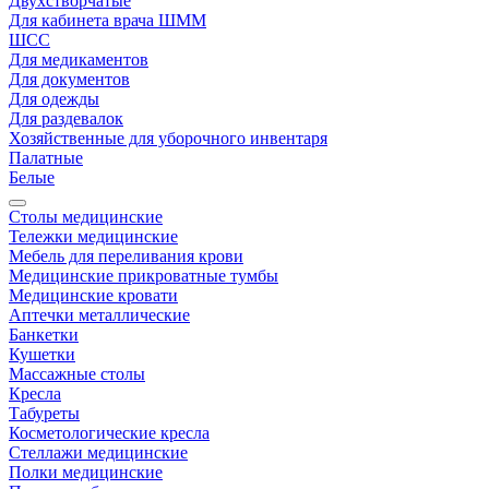
Двухстворчатые
Для кабинета врача ШММ
ШСС
Для медикаментов
Для документов
Для одежды
Для раздевалок
Хозяйственные для уборочного инвентаря
Палатные
Белые
Столы медицинские
Тележки медицинские
Мебель для переливания крови
Медицинские прикроватные тумбы
Медицинские кровати
Аптечки металлические
Банкетки
Кушетки
Массажные столы
Кресла
Табуреты
Косметологические кресла
Стеллажи медицинские
Полки медицинские