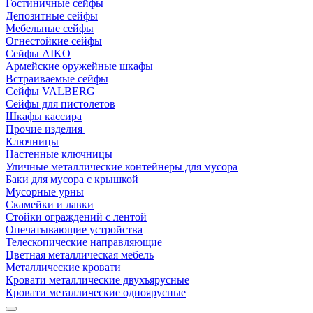
Гостиничные сейфы
Депозитные сейфы
Мебельные сейфы
Огнестойкие сейфы
Сейфы AIKO
Армейские оружейные шкафы
Встраиваемые сейфы
Сейфы VALBERG
Сейфы для пистолетов
Шкафы кассира
Прочие изделия
Ключницы
Настенные ключницы
Уличные металлические контейнеры для мусора
Баки для мусора с крышкой
Мусорные урны
Скамейки и лавки
Стойки ограждений с лентой
Опечатывающие устройства
Телескопические направляющие
Цветная металлическая мебель
Металлические кровати
Кровати металлические двухъярусные
Кровати металлические одноярусные