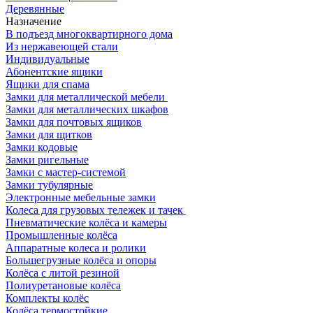
Деревянные
Назначение
В подъезд многоквартирного дома
Из нержавеющей стали
Индивидуальные
Абонентские ящики
Ящики для спама
Замки для металлической мебели
Замки для металлических шкафов
Замки для почтовых ящиков
Замки для щитков
Замки кодовые
Замки ригельные
Замки с мастер-системой
Замки тубулярные
Электронные мебельные замки
Колеса для грузовых тележек и тачек
Пневматические колёса и камеры
Промышленные колёса
Аппаратные колеса и ролики
Большегрузные колёса и опоры
Колёса с литой резиной
Полиуретановые колёса
Комплекты колёс
Колёса термостойкие