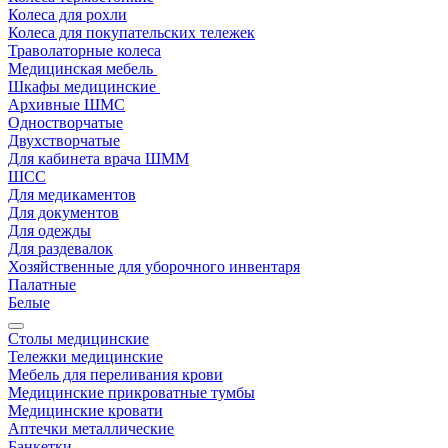
Колеса для рохли
Колеса для покупательских тележек
Траволаторные колеса
Медицинская мебель
Шкафы медицинские
Архивные ШМС
Одностворчатые
Двухстворчатые
Для кабинета врача ШММ
ШСС
Для медикаментов
Для документов
Для одежды
Для раздевалок
Хозяйственные для уборочного инвентаря
Палатные
Белые
Столы медицинские
Тележки медицинские
Мебель для переливания крови
Медицинские прикроватные тумбы
Медицинские кровати
Аптечки металлические
Банкетки