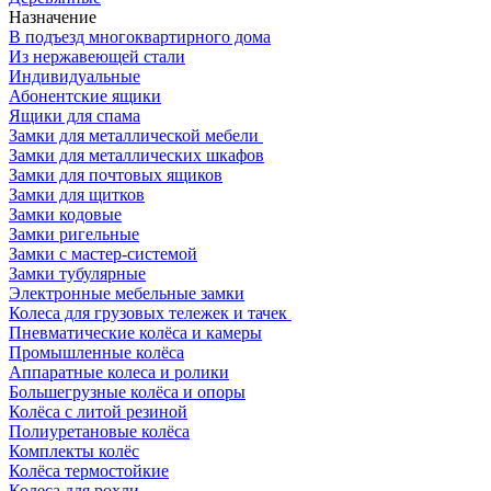
Назначение
В подъезд многоквартирного дома
Из нержавеющей стали
Индивидуальные
Абонентские ящики
Ящики для спама
Замки для металлической мебели
Замки для металлических шкафов
Замки для почтовых ящиков
Замки для щитков
Замки кодовые
Замки ригельные
Замки с мастер-системой
Замки тубулярные
Электронные мебельные замки
Колеса для грузовых тележек и тачек
Пневматические колёса и камеры
Промышленные колёса
Аппаратные колеса и ролики
Большегрузные колёса и опоры
Колёса с литой резиной
Полиуретановые колёса
Комплекты колёс
Колёса термостойкие
Колеса для рохли