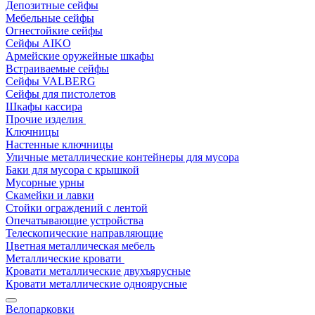
Депозитные сейфы
Мебельные сейфы
Огнестойкие сейфы
Сейфы AIKO
Армейские оружейные шкафы
Встраиваемые сейфы
Сейфы VALBERG
Сейфы для пистолетов
Шкафы кассира
Прочие изделия
Ключницы
Настенные ключницы
Уличные металлические контейнеры для мусора
Баки для мусора с крышкой
Мусорные урны
Скамейки и лавки
Стойки ограждений с лентой
Опечатывающие устройства
Телескопические направляющие
Цветная металлическая мебель
Металлические кровати
Кровати металлические двухъярусные
Кровати металлические одноярусные
Велопарковки