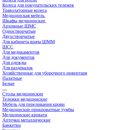
Колеса для покупательских тележек
Траволаторные колеса
Медицинская мебель
Шкафы медицинские
Архивные ШМС
Одностворчатые
Двухстворчатые
Для кабинета врача ШММ
ШСС
Для медикаментов
Для документов
Для одежды
Для раздевалок
Хозяйственные для уборочного инвентаря
Палатные
Белые
Столы медицинские
Тележки медицинские
Мебель для переливания крови
Медицинские прикроватные тумбы
Медицинские кровати
Аптечки металлические
Банкетки