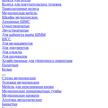
Колеса для покупательских тележек
Траволаторные колеса
Медицинская мебель
Шкафы медицинские
Архивные ШМС
Одностворчатые
Двухстворчатые
Для кабинета врача ШММ
ШСС
Для медикаментов
Для документов
Для одежды
Для раздевалок
Хозяйственные для уборочного инвентаря
Палатные
Белые
Столы медицинские
Тележки медицинские
Мебель для переливания крови
Медицинские прикроватные тумбы
Медицинские кровати
Аптечки металлические
Банкетки