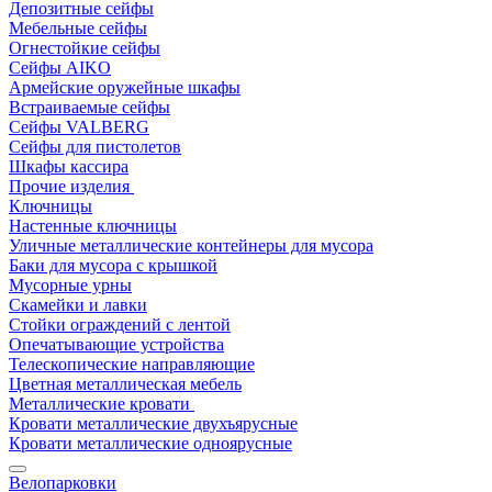
Депозитные сейфы
Мебельные сейфы
Огнестойкие сейфы
Сейфы AIKO
Армейские оружейные шкафы
Встраиваемые сейфы
Сейфы VALBERG
Сейфы для пистолетов
Шкафы кассира
Прочие изделия
Ключницы
Настенные ключницы
Уличные металлические контейнеры для мусора
Баки для мусора с крышкой
Мусорные урны
Скамейки и лавки
Стойки ограждений с лентой
Опечатывающие устройства
Телескопические направляющие
Цветная металлическая мебель
Металлические кровати
Кровати металлические двухъярусные
Кровати металлические одноярусные
Велопарковки