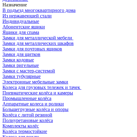
Назначение
В подъезд многоквартирного дома
Из нержавеющей стали
Индивидуальные
Абонентские ящики
Ящики для спама
Замки для металлической мебели
Замки для металлических шкафов
Замки для почтовых ящиков
Замки для щитков
Замки кодовые
Замки ригельные
Замки с мастер-системой
Замки тубулярные
Электронные мебельные замки
Колеса для грузовых тележек и тачек
Пневматические колёса и камеры
Промышленные колёса
Аппаратные колеса и ролики
Большегрузные колёса и опоры
Колёса с литой резиной
Полиуретановые колёса
Комплекты колёс
Колёса термостойкие
Колеса для рохли