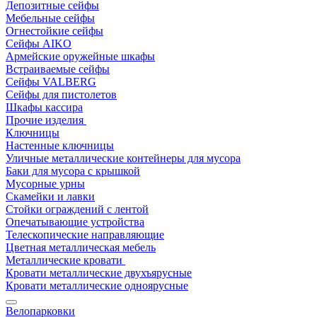
Депозитные сейфы
Мебельные сейфы
Огнестойкие сейфы
Сейфы AIKO
Армейские оружейные шкафы
Встраиваемые сейфы
Сейфы VALBERG
Сейфы для пистолетов
Шкафы кассира
Прочие изделия
Ключницы
Настенные ключницы
Уличные металлические контейнеры для мусора
Баки для мусора с крышкой
Мусорные урны
Скамейки и лавки
Стойки ограждений с лентой
Опечатывающие устройства
Телескопические направляющие
Цветная металлическая мебель
Металлические кровати
Кровати металлические двухъярусные
Кровати металлические одноярусные
Велопарковки