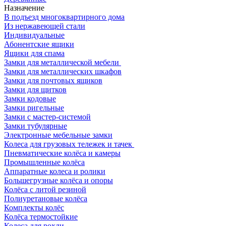
Назначение
В подъезд многоквартирного дома
Из нержавеющей стали
Индивидуальные
Абонентские ящики
Ящики для спама
Замки для металлической мебели
Замки для металлических шкафов
Замки для почтовых ящиков
Замки для щитков
Замки кодовые
Замки ригельные
Замки с мастер-системой
Замки тубулярные
Электронные мебельные замки
Колеса для грузовых тележек и тачек
Пневматические колёса и камеры
Промышленные колёса
Аппаратные колеса и ролики
Большегрузные колёса и опоры
Колёса с литой резиной
Полиуретановые колёса
Комплекты колёс
Колёса термостойкие
Колеса для рохли