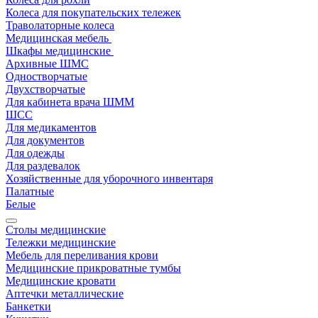
Колеса для покупательских тележек
Траволаторные колеса
Медицинская мебель
Шкафы медицинские
Архивные ШМС
Одностворчатые
Двухстворчатые
Для кабинета врача ШММ
ШСС
Для медикаментов
Для документов
Для одежды
Для раздевалок
Хозяйственные для уборочного инвентаря
Палатные
Белые
Столы медицинские
Тележки медицинские
Мебель для переливания крови
Медицинские прикроватные тумбы
Медицинские кровати
Аптечки металлические
Банкетки