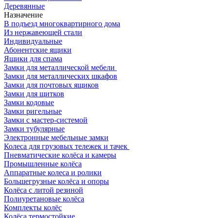
Деревянные
Назначение
В подъезд многоквартирного дома
Из нержавеющей стали
Индивидуальные
Абонентские ящики
Ящики для спама
Замки для металлической мебели
Замки для металлических шкафов
Замки для почтовых ящиков
Замки для щитков
Замки кодовые
Замки ригельные
Замки с мастер-системой
Замки тубулярные
Электронные мебельные замки
Колеса для грузовых тележек и тачек
Пневматические колёса и камеры
Промышленные колёса
Аппаратные колеса и ролики
Большегрузные колёса и опоры
Колёса с литой резиной
Полиуретановые колёса
Комплекты колёс
Колёса термостойкие