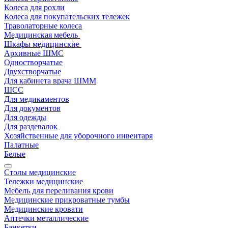
Колеса для рохли
Колеса для покупательских тележек
Траволаторные колеса
Медицинская мебель
Шкафы медицинские
Архивные ШМС
Одностворчатые
Двухстворчатые
Для кабинета врача ШММ
ШСС
Для медикаментов
Для документов
Для одежды
Для раздевалок
Хозяйственные для уборочного инвентаря
Палатные
Белые
Столы медицинские
Тележки медицинские
Мебель для переливания крови
Медицинские прикроватные тумбы
Медицинские кровати
Аптечки металлические
Банкетки