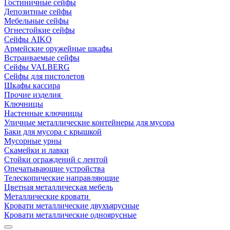
Гостиничные сейфы
Депозитные сейфы
Мебельные сейфы
Огнестойкие сейфы
Сейфы AIKO
Армейские оружейные шкафы
Встраиваемые сейфы
Сейфы VALBERG
Сейфы для пистолетов
Шкафы кассира
Прочие изделия
Ключницы
Настенные ключницы
Уличные металлические контейнеры для мусора
Баки для мусора с крышкой
Мусорные урны
Скамейки и лавки
Стойки ограждений с лентой
Опечатывающие устройства
Телескопические направляющие
Цветная металлическая мебель
Металлические кровати
Кровати металлические двухъярусные
Кровати металлические одноярусные