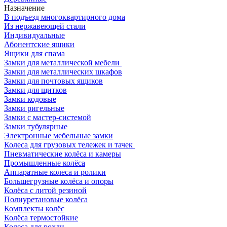
Назначение
В подъезд многоквартирного дома
Из нержавеющей стали
Индивидуальные
Абонентские ящики
Ящики для спама
Замки для металлической мебели
Замки для металлических шкафов
Замки для почтовых ящиков
Замки для щитков
Замки кодовые
Замки ригельные
Замки с мастер-системой
Замки тубулярные
Электронные мебельные замки
Колеса для грузовых тележек и тачек
Пневматические колёса и камеры
Промышленные колёса
Аппаратные колеса и ролики
Большегрузные колёса и опоры
Колёса с литой резиной
Полиуретановые колёса
Комплекты колёс
Колёса термостойкие
Колеса для рохли