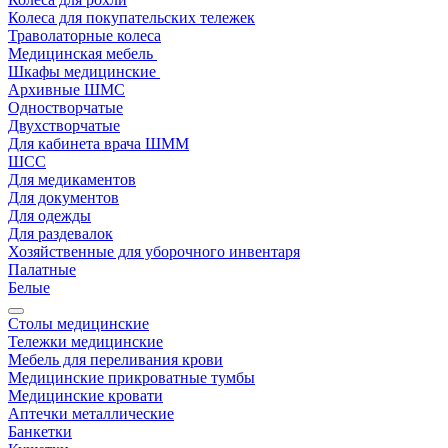
Колеса для покупательских тележек
Траволаторные колеса
Медицинская мебель
Шкафы медицинские
Архивные ШМС
Одностворчатые
Двухстворчатые
Для кабинета врача ШММ
ШСС
Для медикаментов
Для документов
Для одежды
Для раздевалок
Хозяйственные для уборочного инвентаря
Палатные
Белые
Столы медицинские
Тележки медицинские
Мебель для переливания крови
Медицинские прикроватные тумбы
Медицинские кровати
Аптечки металлические
Банкетки