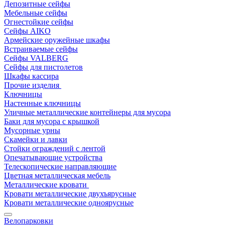
Депозитные сейфы
Мебельные сейфы
Огнестойкие сейфы
Сейфы AIKO
Армейские оружейные шкафы
Встраиваемые сейфы
Сейфы VALBERG
Сейфы для пистолетов
Шкафы кассира
Прочие изделия
Ключницы
Настенные ключницы
Уличные металлические контейнеры для мусора
Баки для мусора с крышкой
Мусорные урны
Скамейки и лавки
Стойки ограждений с лентой
Опечатывающие устройства
Телескопические направляющие
Цветная металлическая мебель
Металлические кровати
Кровати металлические двухъярусные
Кровати металлические одноярусные
Велопарковки