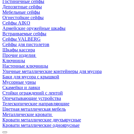
Гостиничные сейфы
Депозитные сейфы
Мебельные сейфы
Огнестойкие сейфы
Сейфы AIKO
Армейские оружейные шкафы
Встраиваемые сейфы
Сейфы VALBERG
Сейфы для пистолетов
Шкафы кассира
Прочие изделия
Ключницы
Настенные ключницы
Уличные металлические контейнеры для мусора
Баки для мусора с крышкой
Мусорные урны
Скамейки и лавки
Стойки ограждений с лентой
Опечатывающие устройства
Телескопические направляющие
Цветная металлическая мебель
Металлические кровати
Кровати металлические двухъярусные
Кровати металлические одноярусные