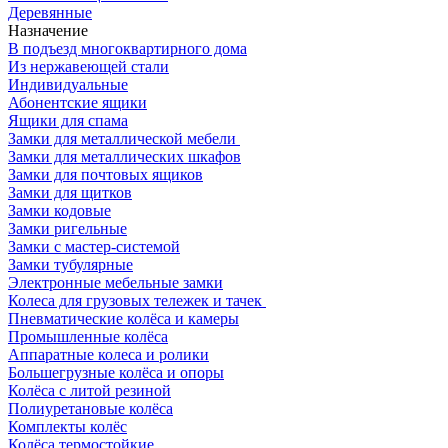
Деревянные
Назначение
В подъезд многоквартирного дома
Из нержавеющей стали
Индивидуальные
Абонентские ящики
Ящики для спама
Замки для металлической мебели
Замки для металлических шкафов
Замки для почтовых ящиков
Замки для щитков
Замки кодовые
Замки ригельные
Замки с мастер-системой
Замки тубулярные
Электронные мебельные замки
Колеса для грузовых тележек и тачек
Пневматические колёса и камеры
Промышленные колёса
Аппаратные колеса и ролики
Большегрузные колёса и опоры
Колёса с литой резиной
Полиуретановые колёса
Комплекты колёс
Колёса термостойкие