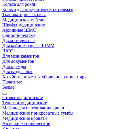
Колеса для рохли
Колеса для покупательских тележек
Траволаторные колеса
Медицинская мебель
Шкафы медицинские
Архивные ШМС
Одностворчатые
Двухстворчатые
Для кабинета врача ШММ
ШСС
Для медикаментов
Для документов
Для одежды
Для раздевалок
Хозяйственные для уборочного инвентаря
Палатные
Белые
Столы медицинские
Тележки медицинские
Мебель для переливания крови
Медицинские прикроватные тумбы
Медицинские кровати
Аптечки металлические
Банкетки