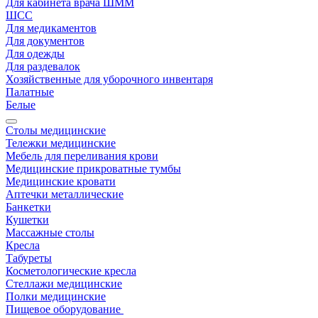
Для кабинета врача ШММ
ШСС
Для медикаментов
Для документов
Для одежды
Для раздевалок
Хозяйственные для уборочного инвентаря
Палатные
Белые
Столы медицинские
Тележки медицинские
Мебель для переливания крови
Медицинские прикроватные тумбы
Медицинские кровати
Аптечки металлические
Банкетки
Кушетки
Массажные столы
Кресла
Табуреты
Косметологические кресла
Стеллажи медицинские
Полки медицинские
Пищевое оборудование