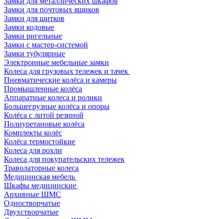
Замки для металлических шкафов
Замки для почтовых ящиков
Замки для щитков
Замки кодовые
Замки ригельные
Замки с мастер-системой
Замки тубулярные
Электронные мебельные замки
Колеса для грузовых тележек и тачек
Пневматические колёса и камеры
Промышленные колёса
Аппаратные колеса и ролики
Большегрузные колёса и опоры
Колёса с литой резиной
Полиуретановые колёса
Комплекты колёс
Колёса термостойкие
Колеса для рохли
Колеса для покупательских тележек
Траволаторные колеса
Медицинская мебель
Шкафы медицинские
Архивные ШМС
Одностворчатые
Двухстворчатые