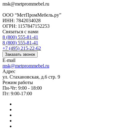
msk@metprommebel.ru
ООО “МетПромМебель.ру”
ИНН: 7842034028
ОГРН: 1157847152253
Связаться с нами
8 (800) 555-81-41
8 (800) 555-81-41
+7 (495) 215-22-62
Заказать звонок
E-mail
msk@metprommebel.ru
Адрес
ул. Стахановская, д.6 стр. 9
Режим работы
Пн-Чт: 9:00 - 18:00
Пт: 9:00-17:00