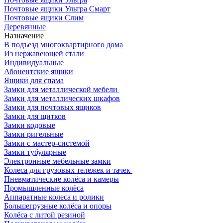
Почтовые ящики Ультра Смарт
Почтовые ящики Слим
Деревянные
Назначение
В подъезд многоквартирного дома
Из нержавеющей стали
Индивидуальные
Абонентские ящики
Ящики для спама
Замки для металлической мебели
Замки для металлических шкафов
Замки для почтовых ящиков
Замки для щитков
Замки кодовые
Замки ригельные
Замки с мастер-системой
Замки тубулярные
Электронные мебельные замки
Колеса для грузовых тележек и тачек
Пневматические колёса и камеры
Промышленные колёса
Аппаратные колеса и ролики
Большегрузные колёса и опоры
Колёса с литой резиной