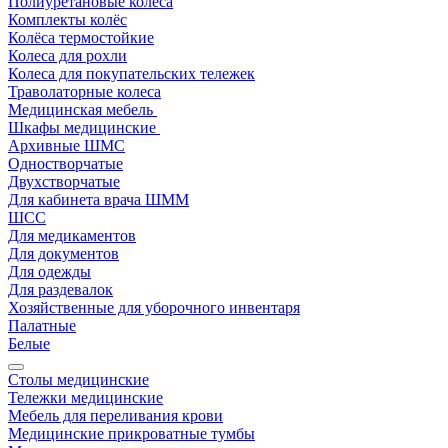
Полиуретановые колёса
Комплекты колёс
Колёса термостойкие
Колеса для рохли
Колеса для покупательских тележек
Траволаторные колеса
Медицинская мебель
Шкафы медицинские
Архивные ШМС
Одностворчатые
Двухстворчатые
Для кабинета врача ШММ
ШСС
Для медикаментов
Для документов
Для одежды
Для раздевалок
Хозяйственные для уборочного инвентаря
Палатные
Белые
Столы медицинские
Тележки медицинские
Мебель для переливания крови
Медицинские прикроватные тумбы