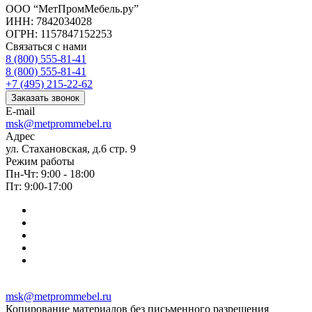
ООО “МетПромМебель.ру”
ИНН: 7842034028
ОГРН: 1157847152253
Связаться с нами
8 (800) 555-81-41
8 (800) 555-81-41
+7 (495) 215-22-62
Заказать звонок
E-mail
msk@metprommebel.ru
Адрес
ул. Стахановская, д.6 стр. 9
Режим работы
Пн-Чт: 9:00 - 18:00
Пт: 9:00-17:00
msk@metprommebel.ru
Копирование материалов без письменного разрешения