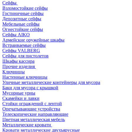
Сейфы
Взломостойкие сейфы
Гостиничные сейфы
Депозитные сейфы
Мебельные сейфы
Огнестойкие сейфы
Сейфы AIKO
Армейские оружейные шкафы
Встраиваемые сейфы
Сейфы VALBERG
Сейфы для пистолетов
Шкафы кассира
Прочие изделия
Ключницы
Настенные ключницы
Уличные металлические контейнеры для мусора
Баки для мусора с крышкой
Мусорные урны
Скамейки и лавки
Стойки ограждений с лентой
Опечатывающие устройства
Телескопические направляющие
Цветная металлическая мебель
Металлические кровати
Кровати металлические двухъярусные