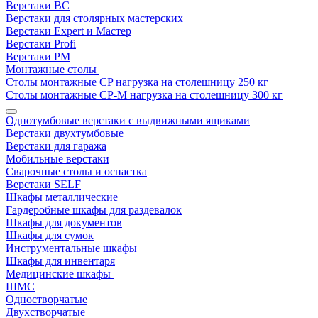
Верстаки ВС
Верстаки для столярных мастерских
Верстаки Expert и Мастер
Верстаки Profi
Верстаки РМ
Монтажные столы
Столы монтажные СP нагрузка на столешницу 250 кг
Столы монтажные СР-М нагрузка на столешницу 300 кг
Однотумбовые верстаки с выдвижными ящиками
Верстаки двухтумбовые
Верстаки для гаража
Мобильные верстаки
Сварочные столы и оснастка
Верстаки SELF
Шкафы металлические
Гардеробные шкафы для раздевалок
Шкафы для документов
Шкафы для сумок
Инструментальные шкафы
Шкафы для инвентаря
Медицинские шкафы
ШМС
Одностворчатые
Двухстворчатые