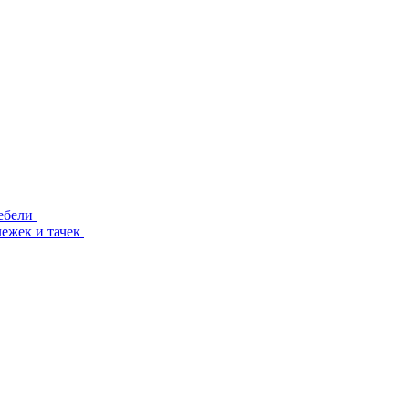
ебели
лежек и тачек