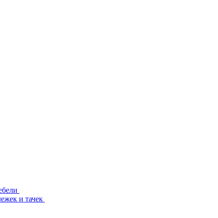
ебели
лежек и тачек