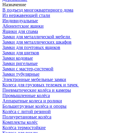
Назначение
В подъезд многоквартирного дома
Из нержавеющей стали
Индивидуальные
Абонентские ящики
Ящики для спама
Замки для металлической мебели
Замки для металлических шкафов
Замки для почтовых ящиков
Замки для щитков
Замки кодовые
Замки ригельные
Замки с мастер-системой
Замки тубулярные
Электронные мебельные замки
Колеса для грузовых тележек и тачек
Пневматические колёса и камеры
Промышленные колёса
Аппаратные колеса и ролики
Большегрузные колёса и опоры
Колёса с литой резиной
Полиуретановые колёса
Комплекты колёс
Колёса термостойкие
Колеса для рохли