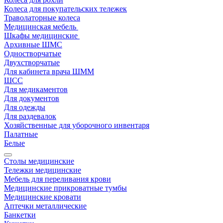
Колеса для покупательских тележек
Траволаторные колеса
Медицинская мебель
Шкафы медицинские
Архивные ШМС
Одностворчатые
Двухстворчатые
Для кабинета врача ШММ
ШСС
Для медикаментов
Для документов
Для одежды
Для раздевалок
Хозяйственные для уборочного инвентаря
Палатные
Белые
Столы медицинские
Тележки медицинские
Мебель для переливания крови
Медицинские прикроватные тумбы
Медицинские кровати
Аптечки металлические
Банкетки