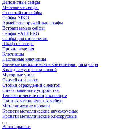
Депозитные сейфы
Мебельные сейфы
Огнестойкие сейфы
Сейфы AIKO
Армейские оружейные шкафы
Встраиваемые сейфы
Сейфы VALBERG
Сейфы для пистолетов
Шкафы кассира
Прочие изделия
Ключницы
Настенные ключницы
Уличные металлические контейнеры для мусора
Баки для мусора с крышкой
Мусорные урны
Скамейки и лавки
Стойки ограждений с лентой
Опечатывающие устройства
Телескопические направляющие
Цветная металлическая мебель
Металлические кровати
Кровати металлические двухъярусные
Кровати металлические одноярусные
Велопарковки