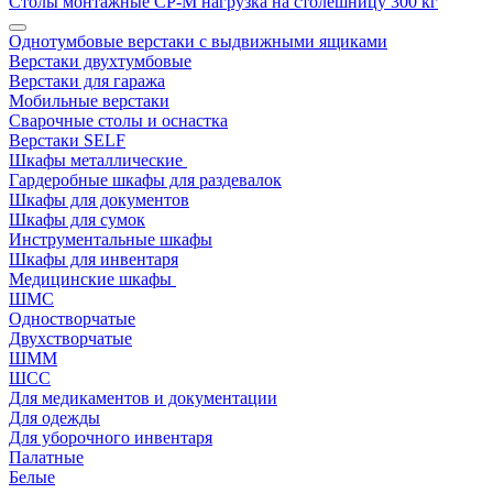
Столы монтажные СР-М нагрузка на столешницу 300 кг
Однотумбовые верстаки с выдвижными ящиками
Верстаки двухтумбовые
Верстаки для гаража
Мобильные верстаки
Сварочные столы и оснастка
Верстаки SELF
Шкафы металлические
Гардеробные шкафы для раздевалок
Шкафы для документов
Шкафы для сумок
Инструментальные шкафы
Шкафы для инвентаря
Медицинские шкафы
ШМС
Одностворчатые
Двухстворчатые
ШММ
ШСС
Для медикаментов и документации
Для одежды
Для уборочного инвентаря
Палатные
Белые