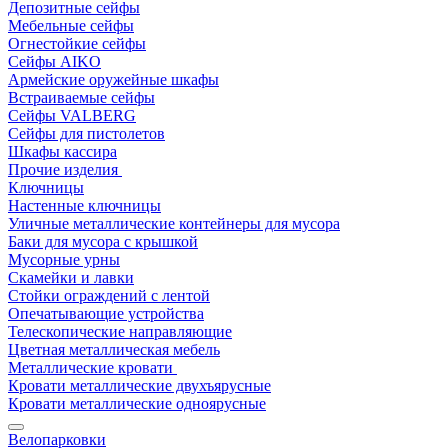
Депозитные сейфы
Мебельные сейфы
Огнестойкие сейфы
Сейфы AIKO
Армейские оружейные шкафы
Встраиваемые сейфы
Сейфы VALBERG
Сейфы для пистолетов
Шкафы кассира
Прочие изделия
Ключницы
Настенные ключницы
Уличные металлические контейнеры для мусора
Баки для мусора с крышкой
Мусорные урны
Скамейки и лавки
Стойки ограждений с лентой
Опечатывающие устройства
Телескопические направляющие
Цветная металлическая мебель
Металлические кровати
Кровати металлические двухъярусные
Кровати металлические одноярусные
Велопарковки