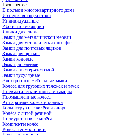
Назначение
В подъезд многоквартирного дома
Из нержавеющей стали
Индивидуальные
Абонентские ящики
Ящики для спама
Замки для металлической мебели
Замки для металлических шкафов
Замки для почтовых ящиков
Замки для щитков
Замки кодовые
Замки ригельные
Замки с мастер-системой
Замки тубулярные
Электронные мебельные замки
Колеса для грузовых тележек и тачек
Пневматические колёса и камеры
Промышленные колёса
Аппаратные колеса и ролики
Большегрузные колёса и опоры
Колёса с литой резиной
Полиуретановые колёса
Комплекты колёс
Колёса термостойкие
Колеса для рохли