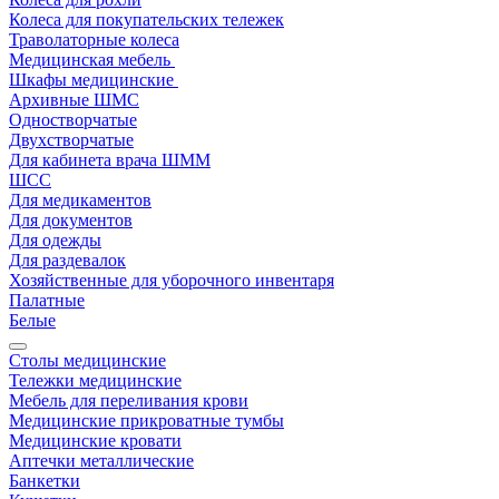
Колеса для покупательских тележек
Траволаторные колеса
Медицинская мебель
Шкафы медицинские
Архивные ШМС
Одностворчатые
Двухстворчатые
Для кабинета врача ШММ
ШСС
Для медикаментов
Для документов
Для одежды
Для раздевалок
Хозяйственные для уборочного инвентаря
Палатные
Белые
Столы медицинские
Тележки медицинские
Мебель для переливания крови
Медицинские прикроватные тумбы
Медицинские кровати
Аптечки металлические
Банкетки