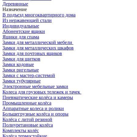
Деревянные
Назначение
В подъезд многоквартирного дома
Из нержавеющей стали
Индивидуальные
Абонентские ящики
Ящики для спама
Замки для металлической мебели
Замки для металлических шкафов
Замки для почтовых ящиков
Замки для щитков
Замки кодовые
Замки ригельные
Замки с мастер-системой
Замки тубулярные
Электронные мебельные замки
Колеса для грузовых тележек и тачек
Пневматические колёса и камеры
Промышленные колёса
Аппаратные колеса и ролики
Большегрузные колёса и опоры
Колёса с литой резиной
Полиуретановые колёса
Комплекты колёс
Колёса термостойкие