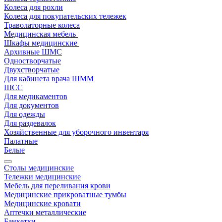
Колеса для рохли
Колеса для покупательских тележек
Траволаторные колеса
Медицинская мебель
Шкафы медицинские
Архивные ШМС
Одностворчатые
Двухстворчатые
Для кабинета врача ШММ
ШСС
Для медикаментов
Для документов
Для одежды
Для раздевалок
Хозяйственные для уборочного инвентаря
Палатные
Белые
Столы медицинские
Тележки медицинские
Мебель для переливания крови
Медицинские прикроватные тумбы
Медицинские кровати
Аптечки металлические
Банкетки