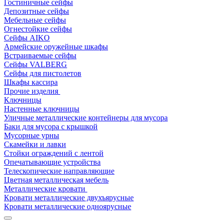
Гостиничные сейфы
Депозитные сейфы
Мебельные сейфы
Огнестойкие сейфы
Сейфы AIKO
Армейские оружейные шкафы
Встраиваемые сейфы
Сейфы VALBERG
Сейфы для пистолетов
Шкафы кассира
Прочие изделия
Ключницы
Настенные ключницы
Уличные металлические контейнеры для мусора
Баки для мусора с крышкой
Мусорные урны
Скамейки и лавки
Стойки ограждений с лентой
Опечатывающие устройства
Телескопические направляющие
Цветная металлическая мебель
Металлические кровати
Кровати металлические двухъярусные
Кровати металлические одноярусные