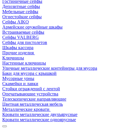
Гостиничные сейфы
Депозитные сейфы
Мебельные сейфы
Огнестойкие сейфы
Сейфы AIKO
Армейские оружейные шкафы
Встраиваемые сейфы
Сейфы VALBERG
Сейфы для пистолетов
Шкафы кассира
Прочие изделия
Ключницы
Настенные ключницы
Уличные металлические контейнеры для мусора
Баки для мусора с крышкой
Мусорные урны
Скамейки и лавки
Стойки ограждений с лентой
Опечатывающие устройства
Телескопические направляющие
Цветная металлическая мебель
Металлические кровати
Кровати металлические двухъярусные
Кровати металлические одноярусные