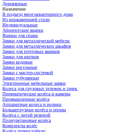
Деревянные
Назначение
В подъезд многоквартирного дома
Из нержавеющей стали
Индивидуальные
Абонентские ящики
Ящики для спама
Замки для металлической мебели
Замки для металлических шкафов
Замки для почтовых ящиков
Замки для щитков
Замки кодовые
Замки ригельные
Замки с мастер-системой
Замки тубулярные
Электронные мебельные замки
Колеса для грузовых тележек и тачек
Пневматические колёса и камеры
Промышленные колёса
Аппаратные колеса и ролики
Большегрузные колёса и опоры
Колёса с литой резиной
Полиуретановые колёса
Комплекты колёс
Колёса термостойкие