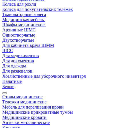
Колеса для рохли
Колеса для покупательских тележек
Траволаторные колеса
Медицинская мебель
Шкафы медицинские
Архивные ШМС
Одностворчатые
Двухстворчатые
Для кабинета врача ШММ
ШСС
Для медикаментов
Для документов
Для одежды
Для раздевалок
Хозяйственные для уборочного инвентаря
Палатные
Белые
Столы медицинские
Тележки медицинские
Мебель для переливания крови
Медицинские прикроватные тумбы
Медицинские кровати
Аптечки металлические
Банкетки