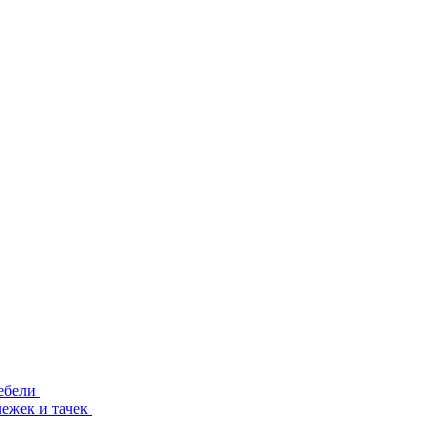
ебели
лежек и тачек