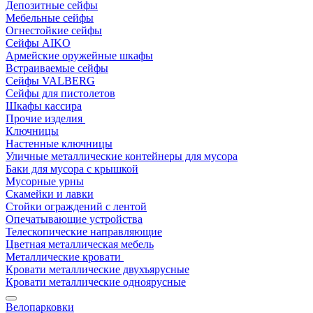
Депозитные сейфы
Мебельные сейфы
Огнестойкие сейфы
Сейфы AIKO
Армейские оружейные шкафы
Встраиваемые сейфы
Сейфы VALBERG
Сейфы для пистолетов
Шкафы кассира
Прочие изделия
Ключницы
Настенные ключницы
Уличные металлические контейнеры для мусора
Баки для мусора с крышкой
Мусорные урны
Скамейки и лавки
Стойки ограждений с лентой
Опечатывающие устройства
Телескопические направляющие
Цветная металлическая мебель
Металлические кровати
Кровати металлические двухъярусные
Кровати металлические одноярусные
Велопарковки