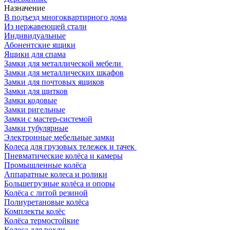
Назначение
В подъезд многоквартирного дома
Из нержавеющей стали
Индивидуальные
Абонентские ящики
Ящики для спама
Замки для металлической мебели
Замки для металлических шкафов
Замки для почтовых ящиков
Замки для щитков
Замки кодовые
Замки ригельные
Замки с мастер-системой
Замки тубулярные
Электронные мебельные замки
Колеса для грузовых тележек и тачек
Пневматические колёса и камеры
Промышленные колёса
Аппаратные колеса и ролики
Большегрузные колёса и опоры
Колёса с литой резиной
Полиуретановые колёса
Комплекты колёс
Колёса термостойкие
Колеса для рохли