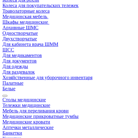
Колеса для покупательских тележек
Траволаторные колеса
Медицинская мебель
Шкафы медицинские
Архивные ШМС
Одностворчатые
Двухстворчатые
Для кабинета врача ШММ
ШСС
Для медикаментов
Для документов
Для одежды
Для раздевалок
Хозяйственные для уборочного инвентаря
Палатные
Белые
Столы медицинские
Тележки медицинские
Мебель для переливания крови
Медицинские прикроватные тумбы
Медицинские кровати
Аптечки металлические
Банкетки