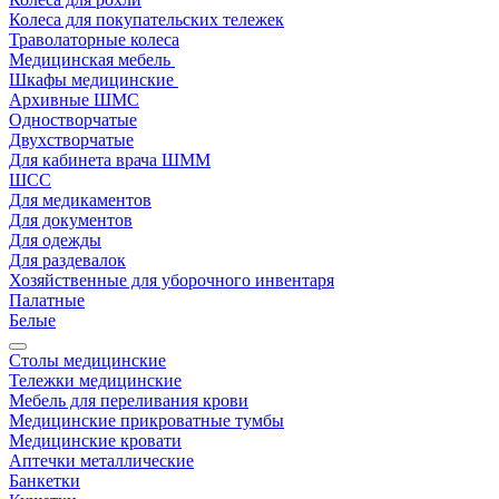
Колеса для покупательских тележек
Траволаторные колеса
Медицинская мебель
Шкафы медицинские
Архивные ШМС
Одностворчатые
Двухстворчатые
Для кабинета врача ШММ
ШСС
Для медикаментов
Для документов
Для одежды
Для раздевалок
Хозяйственные для уборочного инвентаря
Палатные
Белые
Столы медицинские
Тележки медицинские
Мебель для переливания крови
Медицинские прикроватные тумбы
Медицинские кровати
Аптечки металлические
Банкетки