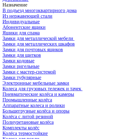
Назначение
В подъезд многоквартирного дома
Из нержавеющей стали
Индивидуальные
Абонентские ящики
Ящики для спама
Замки для металлической мебели
Замки для металлических шкафов
Замки для почтовых ящиков
Замки для щитков
Замки кодовые
Замки ригельные
Замки с мастер-системой
Замки тубулярные
Электронные мебельные замки
Колеса для грузовых тележек и тачек
Пневматические колёса и камеры
Промышленные колёса
Аппаратные колеса и ролики
Большегрузные колёса и опоры
Колёса с литой резиной
Полиуретановые колёса
Комплекты колёс
Колёса термостойкие
Колеса для рохли