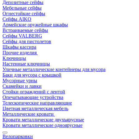
Депозитные сейфы
Мебельные сейфы
Огнестойкие сейфы
Сейфы AIKO
Армейские оружейные шкафы
Встраиваемые сейфы
Сейфы VALBERG
Сейфы для пистолетов
Шкафы кассира
Прочие изделия
Ключницы
Настенные ключницы
Уличные металлические контейнеры для мусора
Баки для мусора с крышкой
Мусорные урны
Скамейки и лавки
Стойки ограждений с лентой
Опечатывающие устройства
Телескопические направляющие
Цветная металлическая мебель
Металлические кровати
Кровати металлические двухъярусные
Кровати металлические одноярусные
Велопарковки