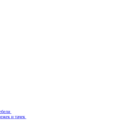
ебели
лежек и тачек