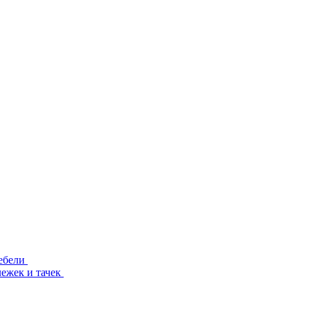
ебели
лежек и тачек