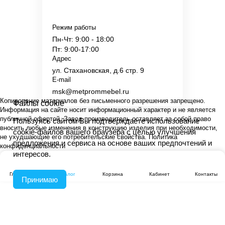
Режим работы
Пн-Чт: 9:00 - 18:00
Пт: 9:00-17:00
Адрес
ул. Стахановская, д.6 стр. 9
E-mail
msk@metprommebel.ru
Копирование материалов без письменного разрешения запрещено.
Файлы cookie
Информация на сайте носит информационный характер и не является
публичной офертой. Завод производитель оставляет за собой право
Пользуясь сайтом Вы подтверждаете использование
вносить любые изменения в конструкцию изделия при необходимости,
cookie-файлов вашего браузера с целью улучшения
не ухудшающие его потребительские свойства.
Политика
предложения и сервиса на основе ваших предпочтений и
конфиденциальности
интересов.
Главная
Каталог
Корзина
Кабинет
Контакты
Принимаю