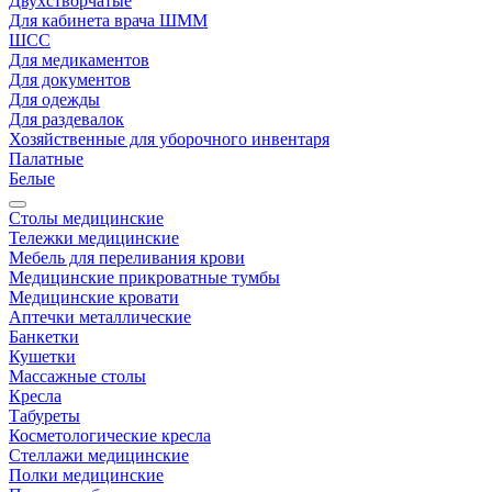
Двухстворчатые
Для кабинета врача ШММ
ШСС
Для медикаментов
Для документов
Для одежды
Для раздевалок
Хозяйственные для уборочного инвентаря
Палатные
Белые
Столы медицинские
Тележки медицинские
Мебель для переливания крови
Медицинские прикроватные тумбы
Медицинские кровати
Аптечки металлические
Банкетки
Кушетки
Массажные столы
Кресла
Табуреты
Косметологические кресла
Стеллажи медицинские
Полки медицинские