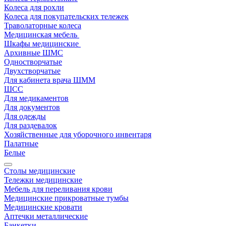
Колеса для рохли
Колеса для покупательских тележек
Траволаторные колеса
Медицинская мебель
Шкафы медицинские
Архивные ШМС
Одностворчатые
Двухстворчатые
Для кабинета врача ШММ
ШСС
Для медикаментов
Для документов
Для одежды
Для раздевалок
Хозяйственные для уборочного инвентаря
Палатные
Белые
Столы медицинские
Тележки медицинские
Мебель для переливания крови
Медицинские прикроватные тумбы
Медицинские кровати
Аптечки металлические
Банкетки