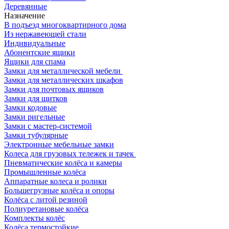
Деревянные
Назначение
В подъезд многоквартирного дома
Из нержавеющей стали
Индивидуальные
Абонентские ящики
Ящики для спама
Замки для металлической мебели
Замки для металлических шкафов
Замки для почтовых ящиков
Замки для щитков
Замки кодовые
Замки ригельные
Замки с мастер-системой
Замки тубулярные
Электронные мебельные замки
Колеса для грузовых тележек и тачек
Пневматические колёса и камеры
Промышленные колёса
Аппаратные колеса и ролики
Большегрузные колёса и опоры
Колёса с литой резиной
Полиуретановые колёса
Комплекты колёс
Колёса термостойкие