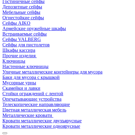
Гостиничные сейфы
Депозитные сейфы
Мебельные сейфы
Огнестойкие сейфы
Сейфы AIKO
Армейские оружейные шкафы
Встраиваемые сейфы
Сейфы VALBERG
Сейфы для пистолетов
Шкафы кассира
Прочие изделия
Ключницы
Настенные ключницы
Уличные металлические контейнеры для мусора
Баки для мусора с крышкой
Мусорные урны
Скамейки и лавки
Стойки ограждений с лентой
Опечатывающие устройства
Телескопические направляющие
Цветная металлическая мебель
Металлические кровати
Кровати металлические двухъярусные
Кровати металлические одноярусные