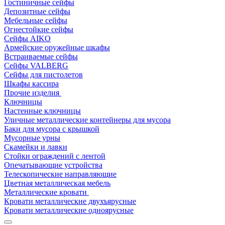
Гостиничные сейфы
Депозитные сейфы
Мебельные сейфы
Огнестойкие сейфы
Сейфы AIKO
Армейские оружейные шкафы
Встраиваемые сейфы
Сейфы VALBERG
Сейфы для пистолетов
Шкафы кассира
Прочие изделия
Ключницы
Настенные ключницы
Уличные металлические контейнеры для мусора
Баки для мусора с крышкой
Мусорные урны
Скамейки и лавки
Стойки ограждений с лентой
Опечатывающие устройства
Телескопические направляющие
Цветная металлическая мебель
Металлические кровати
Кровати металлические двухъярусные
Кровати металлические одноярусные