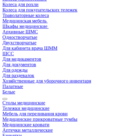
Колеса для рохли
Колеса для покупательских тележек
Траволаторные колеса
Медицинская мебель
Шкафы медицинские
Архивные ШМС
Одностворчатые
Двухстворчатые
Для кабинета врача ШММ
ШСС
Для медикаментов
Для документов
Для одежды
Для раздевалок
Хозяйственные для уборочного инвентаря
Палатные
Белые
Столы медицинские
Тележки медицинские
Мебель для переливания крови
Медицинские прикроватные тумбы
Медицинские кровати
Аптечки металлические
Банкетки