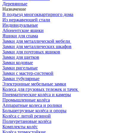
Деревянные
Назначение
В подъезд многоквартирного дома
Из нержавеющей стали
Индивидуальные
Абонентские ящики
Ящики для спама
Замки для металлической мебели
Замки для металлических шкафов
Замки для почтовых ящиков
Замки для щитков
Замки кодовые
Замки ригельные
Замки с мастер-системой
Замки тубулярные
Электронные мебельные замки
Колеса для грузовых тележек и тачек
Пневматические колёса и камеры
Промышленные колёса
Аппаратные колеса и ролики
Большегрузные колёса и опоры
Колёса с литой резиной
Полиуретановые колёса
Комплекты колёс
Колёса термостойкие