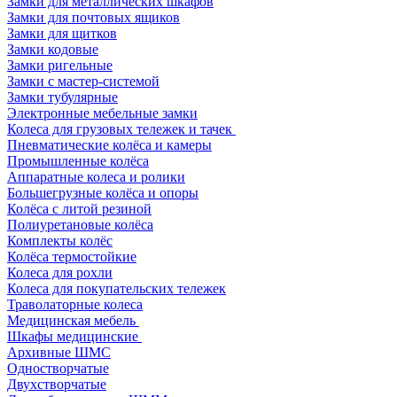
Замки для металлических шкафов
Замки для почтовых ящиков
Замки для щитков
Замки кодовые
Замки ригельные
Замки с мастер-системой
Замки тубулярные
Электронные мебельные замки
Колеса для грузовых тележек и тачек
Пневматические колёса и камеры
Промышленные колёса
Аппаратные колеса и ролики
Большегрузные колёса и опоры
Колёса с литой резиной
Полиуретановые колёса
Комплекты колёс
Колёса термостойкие
Колеса для рохли
Колеса для покупательских тележек
Траволаторные колеса
Медицинская мебель
Шкафы медицинские
Архивные ШМС
Одностворчатые
Двухстворчатые