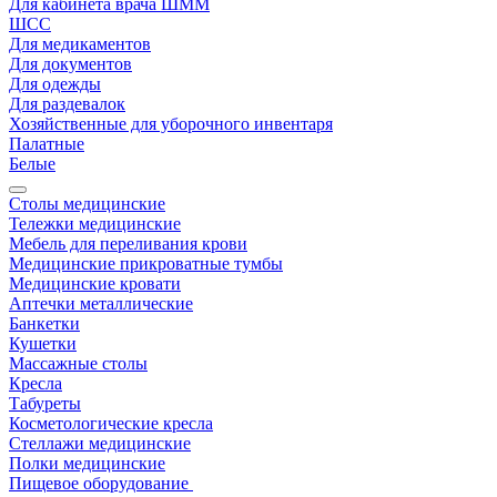
Для кабинета врача ШММ
ШСС
Для медикаментов
Для документов
Для одежды
Для раздевалок
Хозяйственные для уборочного инвентаря
Палатные
Белые
Столы медицинские
Тележки медицинские
Мебель для переливания крови
Медицинские прикроватные тумбы
Медицинские кровати
Аптечки металлические
Банкетки
Кушетки
Массажные столы
Кресла
Табуреты
Косметологические кресла
Стеллажи медицинские
Полки медицинские
Пищевое оборудование