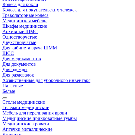
Колеса для рохли
Колеса для покупательских тележек
Траволаторные колеса
Медицинская мебель
Шкафы медицинские
Архивные ШМС
Одностворчатые
Двухстворчатые
Для кабинета врача ШММ
ШСС
Для медикаментов
Для документов
Для одежды
Для раздевалок
Хозяйственные для уборочного инвентаря
Палатные
Белые
Столы медицинские
Тележки медицинские
Мебель для переливания крови
Медицинские прикроватные тумбы
Медицинские кровати
Аптечки металлические
Банкетки