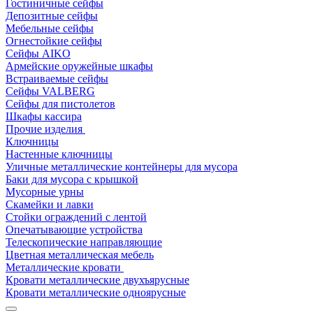
Гостиничные сейфы
Депозитные сейфы
Мебельные сейфы
Огнестойкие сейфы
Сейфы AIKO
Армейские оружейные шкафы
Встраиваемые сейфы
Сейфы VALBERG
Сейфы для пистолетов
Шкафы кассира
Прочие изделия
Ключницы
Настенные ключницы
Уличные металлические контейнеры для мусора
Баки для мусора с крышкой
Мусорные урны
Скамейки и лавки
Стойки ограждений с лентой
Опечатывающие устройства
Телескопические направляющие
Цветная металлическая мебель
Металлические кровати
Кровати металлические двухъярусные
Кровати металлические одноярусные