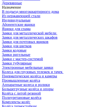
Деревянные
Назначение
В подъезд многоквартирного дома
Из нержавеющей стали
Индивидуальные
Абонентские ящики
Ящики для спама
Замки для металлической мебели
Замки для металлических шкафов
Замки для почтовых ящиков
Замки для щитков
Замки кодовые
Замки ригельные
Замки с мастер-системой
Замки тубулярные
Электронные мебельные замки
Колеса для грузовых тележек и тачек
Пневматические колёса и камеры
Промышленные колёса
Аппаратные колеса и ролики
Большегрузные колёса и опоры
Колёса с литой резиной
Полиуретановые колёса
Комплекты колёс
Колёса термостойкие