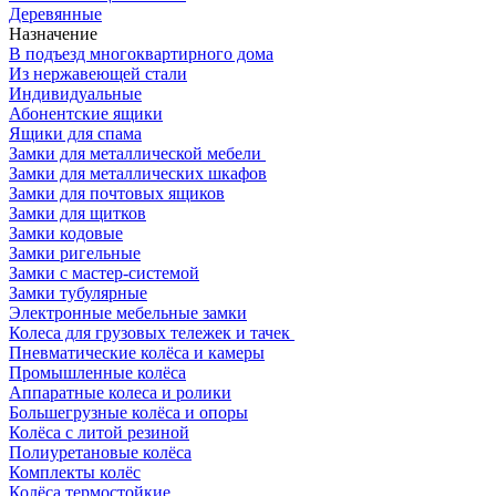
Деревянные
Назначение
В подъезд многоквартирного дома
Из нержавеющей стали
Индивидуальные
Абонентские ящики
Ящики для спама
Замки для металлической мебели
Замки для металлических шкафов
Замки для почтовых ящиков
Замки для щитков
Замки кодовые
Замки ригельные
Замки с мастер-системой
Замки тубулярные
Электронные мебельные замки
Колеса для грузовых тележек и тачек
Пневматические колёса и камеры
Промышленные колёса
Аппаратные колеса и ролики
Большегрузные колёса и опоры
Колёса с литой резиной
Полиуретановые колёса
Комплекты колёс
Колёса термостойкие