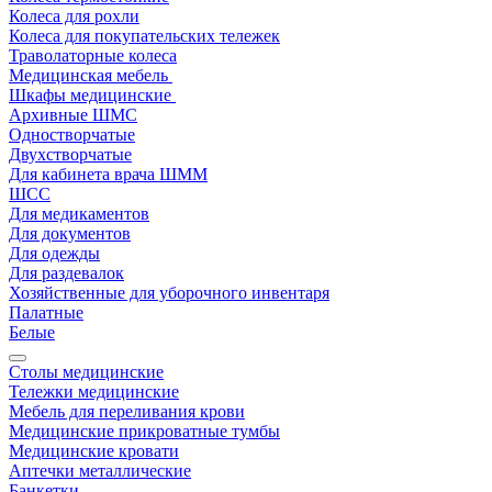
Колеса для рохли
Колеса для покупательских тележек
Траволаторные колеса
Медицинская мебель
Шкафы медицинские
Архивные ШМС
Одностворчатые
Двухстворчатые
Для кабинета врача ШММ
ШСС
Для медикаментов
Для документов
Для одежды
Для раздевалок
Хозяйственные для уборочного инвентаря
Палатные
Белые
Столы медицинские
Тележки медицинские
Мебель для переливания крови
Медицинские прикроватные тумбы
Медицинские кровати
Аптечки металлические
Банкетки