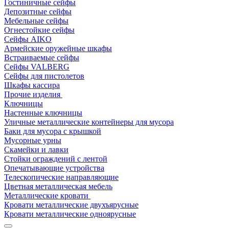
Гостиничные сейфы
Депозитные сейфы
Мебельные сейфы
Огнестойкие сейфы
Сейфы AIKO
Армейские оружейные шкафы
Встраиваемые сейфы
Сейфы VALBERG
Сейфы для пистолетов
Шкафы кассира
Прочие изделия
Ключницы
Настенные ключницы
Уличные металлические контейнеры для мусора
Баки для мусора с крышкой
Мусорные урны
Скамейки и лавки
Стойки ограждений с лентой
Опечатывающие устройства
Телескопические направляющие
Цветная металлическая мебель
Металлические кровати
Кровати металлические двухъярусные
Кровати металлические одноярусные