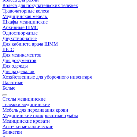
Колеса для покупательских тележек
Траволаторные колеса
Медицинская мебель
Шкафы медицинские
Архивные ШМС
Одностворчатые
Двухстворчатые
Для кабинета врача ШММ
ШСС
Для медикаментов
Для документов
Для одежды
Для раздевалок
Хозяйственные для уборочного инвентаря
Палатные
Белые
Столы медицинские
Тележки медицинские
Мебель для переливания крови
Медицинские прикроватные тумбы
Медицинские кровати
Аптечки металлические
Банкетки