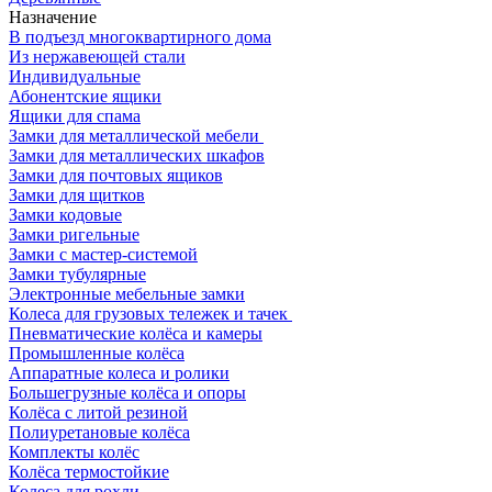
Назначение
В подъезд многоквартирного дома
Из нержавеющей стали
Индивидуальные
Абонентские ящики
Ящики для спама
Замки для металлической мебели
Замки для металлических шкафов
Замки для почтовых ящиков
Замки для щитков
Замки кодовые
Замки ригельные
Замки с мастер-системой
Замки тубулярные
Электронные мебельные замки
Колеса для грузовых тележек и тачек
Пневматические колёса и камеры
Промышленные колёса
Аппаратные колеса и ролики
Большегрузные колёса и опоры
Колёса с литой резиной
Полиуретановые колёса
Комплекты колёс
Колёса термостойкие
Колеса для рохли