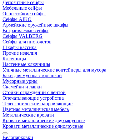
Депозитные сейфы
Мебельные сейфы
Огнестойкие сейфы
Сейфы AIKO
Армейские оружейные шкафы
Встраиваемые сейфы
Сейфы VALBERG
Сейфы для пистолетов
Шкафы кассира
Прочие изделия
Ключницы
Настенные ключницы
Уличные металлические контейнеры для мусора
Баки для мусора с крышкой
Мусорные урны
Скамейки и лавки
Стойки ограждений с лентой
Опечатывающие устройства
Телескопические направляющие
Цветная металлическая мебель
Металлические кровати
Кровати металлические двухъярусные
Кровати металлические одноярусные
Велопарковки