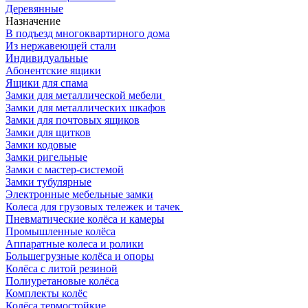
Деревянные
Назначение
В подъезд многоквартирного дома
Из нержавеющей стали
Индивидуальные
Абонентские ящики
Ящики для спама
Замки для металлической мебели
Замки для металлических шкафов
Замки для почтовых ящиков
Замки для щитков
Замки кодовые
Замки ригельные
Замки с мастер-системой
Замки тубулярные
Электронные мебельные замки
Колеса для грузовых тележек и тачек
Пневматические колёса и камеры
Промышленные колёса
Аппаратные колеса и ролики
Большегрузные колёса и опоры
Колёса с литой резиной
Полиуретановые колёса
Комплекты колёс
Колёса термостойкие