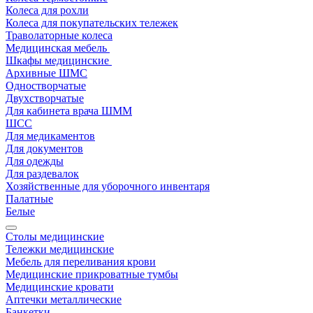
Колеса для рохли
Колеса для покупательских тележек
Траволаторные колеса
Медицинская мебель
Шкафы медицинские
Архивные ШМС
Одностворчатые
Двухстворчатые
Для кабинета врача ШММ
ШСС
Для медикаментов
Для документов
Для одежды
Для раздевалок
Хозяйственные для уборочного инвентаря
Палатные
Белые
Столы медицинские
Тележки медицинские
Мебель для переливания крови
Медицинские прикроватные тумбы
Медицинские кровати
Аптечки металлические
Банкетки