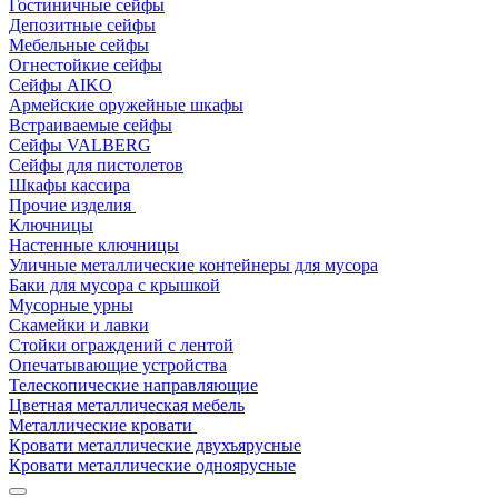
Гостиничные сейфы
Депозитные сейфы
Мебельные сейфы
Огнестойкие сейфы
Сейфы AIKO
Армейские оружейные шкафы
Встраиваемые сейфы
Сейфы VALBERG
Сейфы для пистолетов
Шкафы кассира
Прочие изделия
Ключницы
Настенные ключницы
Уличные металлические контейнеры для мусора
Баки для мусора с крышкой
Мусорные урны
Скамейки и лавки
Стойки ограждений с лентой
Опечатывающие устройства
Телескопические направляющие
Цветная металлическая мебель
Металлические кровати
Кровати металлические двухъярусные
Кровати металлические одноярусные