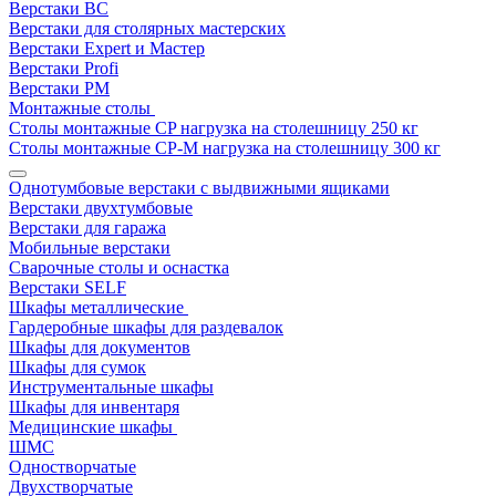
Верстаки ВС
Верстаки для столярных мастерских
Верстаки Expert и Мастер
Верстаки Profi
Верстаки РМ
Монтажные столы
Столы монтажные СP нагрузка на столешницу 250 кг
Столы монтажные СР-М нагрузка на столешницу 300 кг
Однотумбовые верстаки с выдвижными ящиками
Верстаки двухтумбовые
Верстаки для гаража
Мобильные верстаки
Сварочные столы и оснастка
Верстаки SELF
Шкафы металлические
Гардеробные шкафы для раздевалок
Шкафы для документов
Шкафы для сумок
Инструментальные шкафы
Шкафы для инвентаря
Медицинские шкафы
ШМС
Одностворчатые
Двухстворчатые