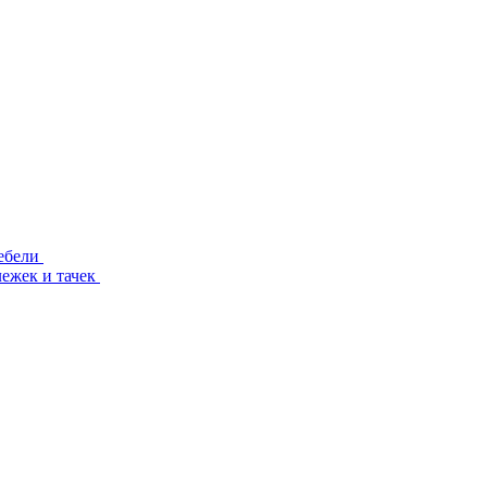
ебели
лежек и тачек