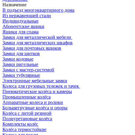
Назначение
В подъезд многоквартирного дома
Из нержавеющей стали
Индивидуальные
Абонентские ящики
Ящики для спама
Замки для металлической мебели
Замки для металлических шкафов
Замки для почтовых ящиков
Замки для щитков
Замки кодовые
Замки ригельные
Замки с мастер-системой
Замки тубулярные
Электронные мебельные замки
Колеса для грузовых тележек и тачек
Пневматические колёса и камеры
Промышленные колёса
Аппаратные колеса и ролики
Большегрузные колёса и опоры
Колёса с литой резиной
Полиуретановые колёса
Комплекты колёс
Колёса термостойкие
Колеса для рохли