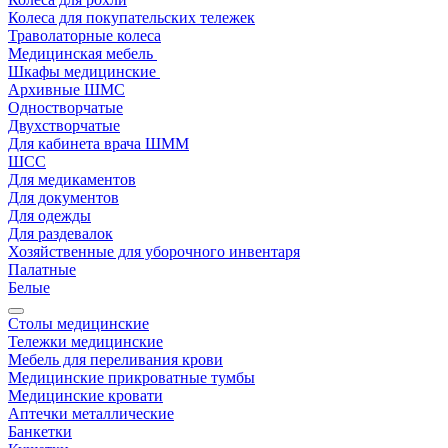
Колеса для покупательских тележек
Траволаторные колеса
Медицинская мебель
Шкафы медицинские
Архивные ШМС
Одностворчатые
Двухстворчатые
Для кабинета врача ШММ
ШСС
Для медикаментов
Для документов
Для одежды
Для раздевалок
Хозяйственные для уборочного инвентаря
Палатные
Белые
Столы медицинские
Тележки медицинские
Мебель для переливания крови
Медицинские прикроватные тумбы
Медицинские кровати
Аптечки металлические
Банкетки