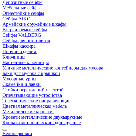
Депозитные сейфы
Мебельные сейфы
Огнестойкие сейфы
Сейфы AIKO
Армейские оружейные шкафы
Встраиваемые сейфы
Сейфы VALBERG
Сейфы для пистолетов
Шкафы кассира
Прочие изделия
Ключницы
Настенные ключницы
Уличные металлические контейнеры для мусора
Баки для мусора с крышкой
Мусорные урны
Скамейки и лавки
Стойки ограждений с лентой
Опечатывающие устройства
Телескопические направляющие
Цветная металлическая мебель
Металлические кровати
Кровати металлические двухъярусные
Кровати металлические одноярусные
Велопарковки