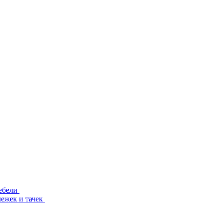
ебели
лежек и тачек