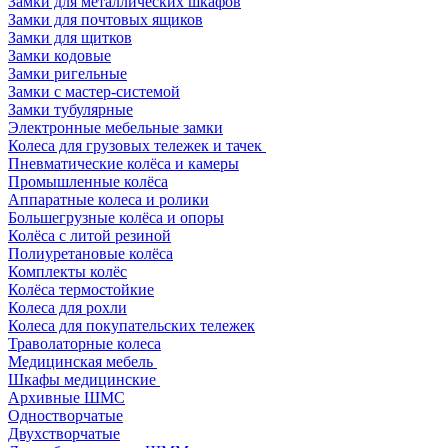
Замки для металлических шкафов
Замки для почтовых ящиков
Замки для щитков
Замки кодовые
Замки ригельные
Замки с мастер-системой
Замки тубулярные
Электронные мебельные замки
Колеса для грузовых тележек и тачек
Пневматические колёса и камеры
Промышленные колёса
Аппаратные колеса и ролики
Большегрузные колёса и опоры
Колёса с литой резиной
Полиуретановые колёса
Комплекты колёс
Колёса термостойкие
Колеса для рохли
Колеса для покупательских тележек
Траволаторные колеса
Медицинская мебель
Шкафы медицинские
Архивные ШМС
Одностворчатые
Двухстворчатые