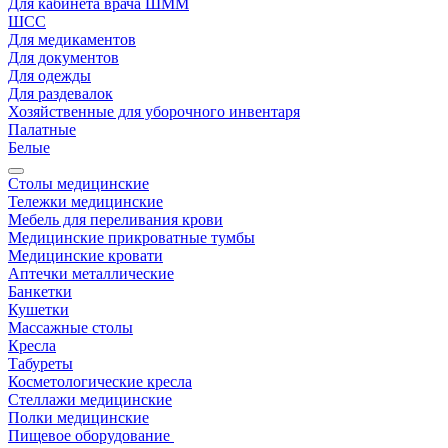
Для кабинета врача ШММ
ШСС
Для медикаментов
Для документов
Для одежды
Для раздевалок
Хозяйственные для уборочного инвентаря
Палатные
Белые
Столы медицинские
Тележки медицинские
Мебель для переливания крови
Медицинские прикроватные тумбы
Медицинские кровати
Аптечки металлические
Банкетки
Кушетки
Массажные столы
Кресла
Табуреты
Косметологические кресла
Стеллажи медицинские
Полки медицинские
Пищевое оборудование