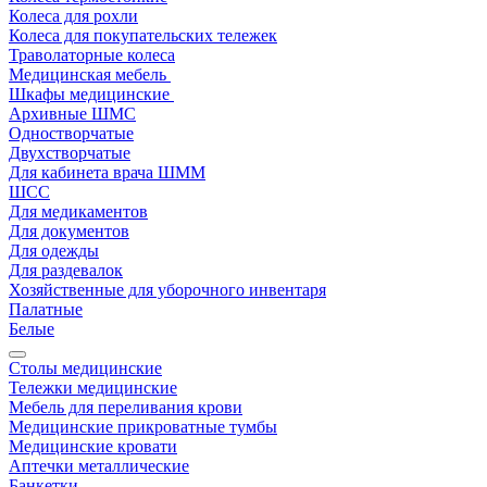
Колеса для рохли
Колеса для покупательских тележек
Траволаторные колеса
Медицинская мебель
Шкафы медицинские
Архивные ШМС
Одностворчатые
Двухстворчатые
Для кабинета врача ШММ
ШСС
Для медикаментов
Для документов
Для одежды
Для раздевалок
Хозяйственные для уборочного инвентаря
Палатные
Белые
Столы медицинские
Тележки медицинские
Мебель для переливания крови
Медицинские прикроватные тумбы
Медицинские кровати
Аптечки металлические
Банкетки