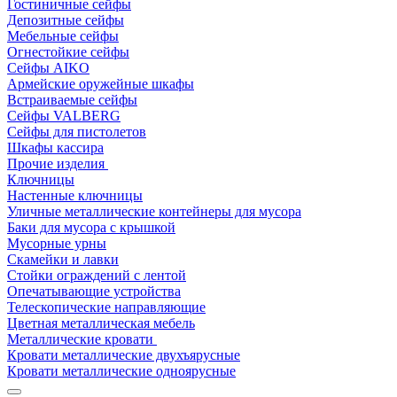
Гостиничные сейфы
Депозитные сейфы
Мебельные сейфы
Огнестойкие сейфы
Сейфы AIKO
Армейские оружейные шкафы
Встраиваемые сейфы
Сейфы VALBERG
Сейфы для пистолетов
Шкафы кассира
Прочие изделия
Ключницы
Настенные ключницы
Уличные металлические контейнеры для мусора
Баки для мусора с крышкой
Мусорные урны
Скамейки и лавки
Стойки ограждений с лентой
Опечатывающие устройства
Телескопические направляющие
Цветная металлическая мебель
Металлические кровати
Кровати металлические двухъярусные
Кровати металлические одноярусные