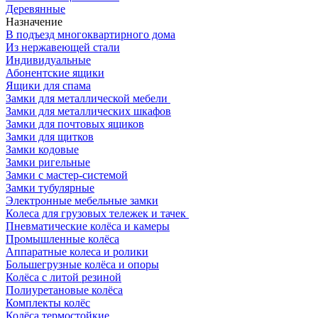
Деревянные
Назначение
В подъезд многоквартирного дома
Из нержавеющей стали
Индивидуальные
Абонентские ящики
Ящики для спама
Замки для металлической мебели
Замки для металлических шкафов
Замки для почтовых ящиков
Замки для щитков
Замки кодовые
Замки ригельные
Замки с мастер-системой
Замки тубулярные
Электронные мебельные замки
Колеса для грузовых тележек и тачек
Пневматические колёса и камеры
Промышленные колёса
Аппаратные колеса и ролики
Большегрузные колёса и опоры
Колёса с литой резиной
Полиуретановые колёса
Комплекты колёс
Колёса термостойкие