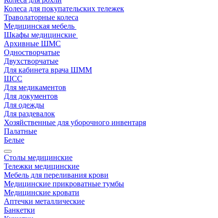
Колеса для покупательских тележек
Траволаторные колеса
Медицинская мебель
Шкафы медицинские
Архивные ШМС
Одностворчатые
Двухстворчатые
Для кабинета врача ШММ
ШСС
Для медикаментов
Для документов
Для одежды
Для раздевалок
Хозяйственные для уборочного инвентаря
Палатные
Белые
Столы медицинские
Тележки медицинские
Мебель для переливания крови
Медицинские прикроватные тумбы
Медицинские кровати
Аптечки металлические
Банкетки