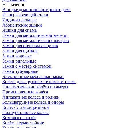
Назначение
В подъезд многоквартирного дома
Из нержавеющей стали
Индивидуальные
Абонентские ящики
Ящики для спама
Замки для металлической мебели
Замки для металлических шкафов
Замки для почтовых ящиков
Замки для щитков
Замки кодовые
Замки ригельные
Замки с мастер-системой
Замки тубулярные
Электронные мебельные замки
Колеса для грузовых тележек и тачек
Пневматические колёса и камеры
Промышленные колёса
Аппаратные колеса и ролики
Большегрузные колёса и опоры
Колёса с литой резиной
Полиуретановые колёса
Комплекты колёс
Колёса термостойкие
Колеса для рохли