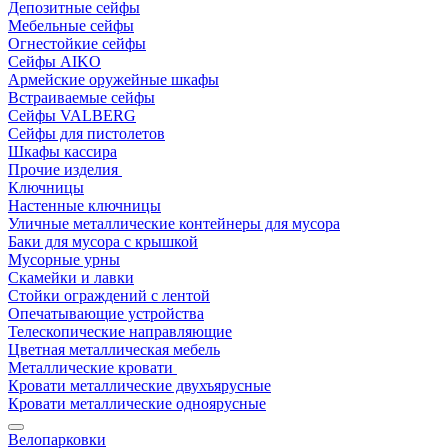
Депозитные сейфы
Мебельные сейфы
Огнестойкие сейфы
Сейфы AIKO
Армейские оружейные шкафы
Встраиваемые сейфы
Сейфы VALBERG
Сейфы для пистолетов
Шкафы кассира
Прочие изделия
Ключницы
Настенные ключницы
Уличные металлические контейнеры для мусора
Баки для мусора с крышкой
Мусорные урны
Скамейки и лавки
Стойки ограждений с лентой
Опечатывающие устройства
Телескопические направляющие
Цветная металлическая мебель
Металлические кровати
Кровати металлические двухъярусные
Кровати металлические одноярусные
Велопарковки