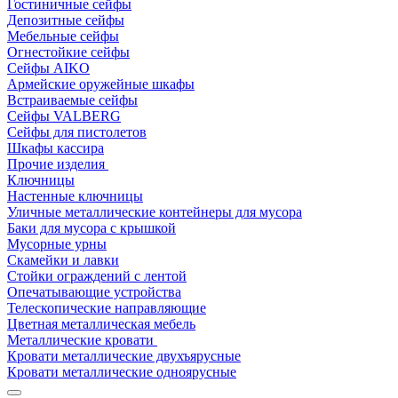
Гостиничные сейфы
Депозитные сейфы
Мебельные сейфы
Огнестойкие сейфы
Сейфы AIKO
Армейские оружейные шкафы
Встраиваемые сейфы
Сейфы VALBERG
Сейфы для пистолетов
Шкафы кассира
Прочие изделия
Ключницы
Настенные ключницы
Уличные металлические контейнеры для мусора
Баки для мусора с крышкой
Мусорные урны
Скамейки и лавки
Стойки ограждений с лентой
Опечатывающие устройства
Телескопические направляющие
Цветная металлическая мебель
Металлические кровати
Кровати металлические двухъярусные
Кровати металлические одноярусные