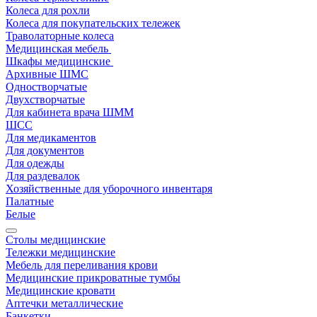
Колеса для рохли
Колеса для покупательских тележек
Траволаторные колеса
Медицинская мебель
Шкафы медицинские
Архивные ШМС
Одностворчатые
Двухстворчатые
Для кабинета врача ШММ
ШСС
Для медикаментов
Для документов
Для одежды
Для раздевалок
Хозяйственные для уборочного инвентаря
Палатные
Белые
Столы медицинские
Тележки медицинские
Мебель для переливания крови
Медицинские прикроватные тумбы
Медицинские кровати
Аптечки металлические
Банкетки