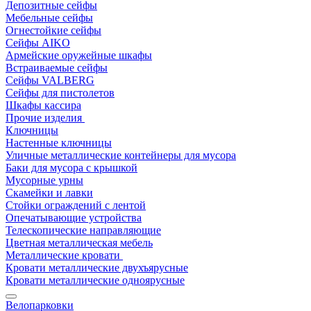
Депозитные сейфы
Мебельные сейфы
Огнестойкие сейфы
Сейфы AIKO
Армейские оружейные шкафы
Встраиваемые сейфы
Сейфы VALBERG
Сейфы для пистолетов
Шкафы кассира
Прочие изделия
Ключницы
Настенные ключницы
Уличные металлические контейнеры для мусора
Баки для мусора с крышкой
Мусорные урны
Скамейки и лавки
Стойки ограждений с лентой
Опечатывающие устройства
Телескопические направляющие
Цветная металлическая мебель
Металлические кровати
Кровати металлические двухъярусные
Кровати металлические одноярусные
Велопарковки