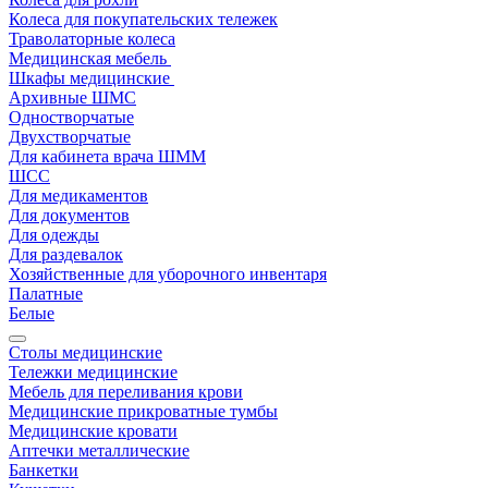
Колеса для покупательских тележек
Траволаторные колеса
Медицинская мебель
Шкафы медицинские
Архивные ШМС
Одностворчатые
Двухстворчатые
Для кабинета врача ШММ
ШСС
Для медикаментов
Для документов
Для одежды
Для раздевалок
Хозяйственные для уборочного инвентаря
Палатные
Белые
Столы медицинские
Тележки медицинские
Мебель для переливания крови
Медицинские прикроватные тумбы
Медицинские кровати
Аптечки металлические
Банкетки