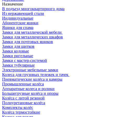
Назначение
В подъезд многоквартирного дома
Из нержавеющей стали
Индивидуальные
Абонентские ящики
Ящики для спама
Замки для металлической мебели
Замки для металлических шкафов
Замки для почтовых ящиков
Замки для щитков
Замки кодовые
Замки ригельные
Замки с мастер-системой
Замки тубулярные
Электронные мебельные замки
Колеса для грузовых тележек и тачек
Пневматические колёса и камеры
Промышленные колёса
Аппаратные колеса и ролики
Большегрузные колёса и опоры
Колёса с литой резиной
Полиуретановые колёса
Комплекты колёс
Колёса термостойкие
Колеса для рохли