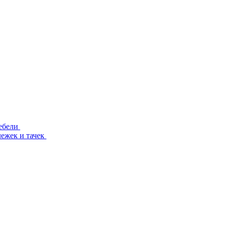
ебели
лежек и тачек