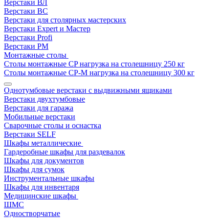
Верстаки ВЛ
Верстаки ВС
Верстаки для столярных мастерских
Верстаки Expert и Мастер
Верстаки Profi
Верстаки РМ
Монтажные столы
Столы монтажные СP нагрузка на столешницу 250 кг
Столы монтажные СР-М нагрузка на столешницу 300 кг
Однотумбовые верстаки с выдвижными ящиками
Верстаки двухтумбовые
Верстаки для гаража
Мобильные верстаки
Сварочные столы и оснастка
Верстаки SELF
Шкафы металлические
Гардеробные шкафы для раздевалок
Шкафы для документов
Шкафы для сумок
Инструментальные шкафы
Шкафы для инвентаря
Медицинские шкафы
ШМС
Одностворчатые