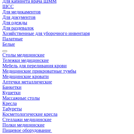
Для кабинета врача ШММ
ШСС
Для медикаментов
Для документов
Для одежды
Для раздевалок
Хозяйственные для уборочного инвентаря
Палатные
Белые
Столы медицинские
Тележки медицинские
Мебель для переливания крови
Медицинские прикроватные тумбы
Медицинские кровати
Аптечки металлические
Банкетки
Кушетки
Массажные столы
Кресла
Табуреты
Косметологические кресла
Стеллажи медицинские
Полки медицинские
Пищевое оборудование