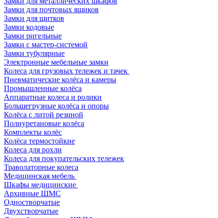
Замки для металлических шкафов
Замки для почтовых ящиков
Замки для щитков
Замки кодовые
Замки ригельные
Замки с мастер-системой
Замки тубулярные
Электронные мебельные замки
Колеса для грузовых тележек и тачек
Пневматические колёса и камеры
Промышленные колёса
Аппаратные колеса и ролики
Большегрузные колёса и опоры
Колёса с литой резиной
Полиуретановые колёса
Комплекты колёс
Колёса термостойкие
Колеса для рохли
Колеса для покупательских тележек
Траволаторные колеса
Медицинская мебель
Шкафы медицинские
Архивные ШМС
Одностворчатые
Двухстворчатые