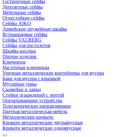
Гостиничные сейфы
Депозитные сейфы
Мебельные сейфы
Огнестойкие сейфы
Сейфы AIKO
Армейские оружейные шкафы
Встраиваемые сейфы
Сейфы VALBERG
Сейфы для пистолетов
Шкафы кассира
Прочие изделия
Ключницы
Настенные ключницы
Уличные металлические контейнеры для мусора
Баки для мусора с крышкой
Мусорные урны
Скамейки и лавки
Стойки ограждений с лентой
Опечатывающие устройства
Телескопические направляющие
Цветная металлическая мебель
Металлические кровати
Кровати металлические двухъярусные
Кровати металлические одноярусные