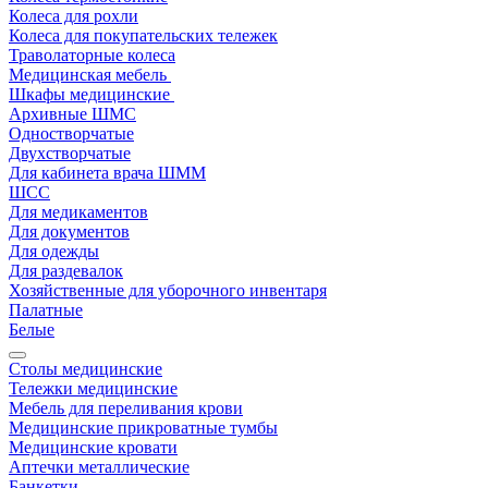
Колеса для рохли
Колеса для покупательских тележек
Траволаторные колеса
Медицинская мебель
Шкафы медицинские
Архивные ШМС
Одностворчатые
Двухстворчатые
Для кабинета врача ШММ
ШСС
Для медикаментов
Для документов
Для одежды
Для раздевалок
Хозяйственные для уборочного инвентаря
Палатные
Белые
Столы медицинские
Тележки медицинские
Мебель для переливания крови
Медицинские прикроватные тумбы
Медицинские кровати
Аптечки металлические
Банкетки