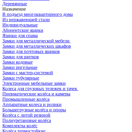
Деревянные
Назначение
В подъезд многоквартирного дома
Из нержавеющей стали
Индивидуальные
Абонентские ящики
Ящики для спама
Замки для металлической мебели
Замки для металлических шкафов
Замки для почтовых ящиков
Замки для щитков
Замки кодовые
Замки ригельные
Замки с мастер-системой
Замки тубулярные
Электронные мебельные замки
Колеса для грузовых тележек и тачек
Пневматические колёса и камеры
Промышленные колёса
Аппаратные колеса и ролики
Большегрузные колёса и опоры
Колёса с литой резиной
Полиуретановые колёса
Комплекты колёс
Колёса термостойкие